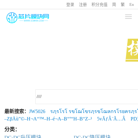
登录
注册
积分充值
简
繁
En
最新搜索：
JW5026
รฦรโรโ รขโฌโขรฦรขโฌลกรโรยครฦร
–ΖβÄù”©–Η¬Α“™–Η–é¬Α–Β“°“Η–Β“Ζ–¹
5vÃƒÂ¨Ã…Â
P
分类：
DC-DC升压模块
DC-DC降压模块