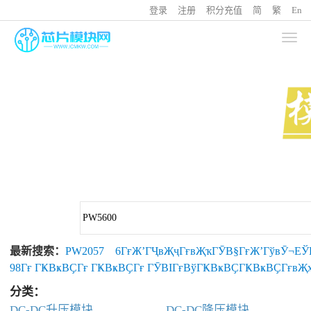
登录
注册
积分充值
简
繁
En
最新搜索：
PW2057
6ГғЖ’ГҶвҖҷГғвҖҡГӮВ§ГғЖ’ГўвӮ¬Е
98Гғ ГҜВҝВҪГғ ГҜВҝВҪГғ ГӮВІГғВўГҜВҝВҪГҜВҝВҪГғвҖ
ГҜВҝВҪ
stm32l051c8
5D820K
分类：
DC-DC升压模块
DC-DC降压模块