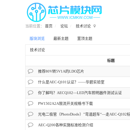
当前位置：
首页
论坛
技术讨论
版块浏览
最新主题
置顶主题
技术讨论
标题
推荐80V转5V1A的LDO芯片
什么是AEC-Q101认证？——华碧实验室
你了解吗？AECQ102—LED汽车照明器件测试认证
PW1502A2A限流开关规格书下载
光电二极管（PhotoDiode）”弯道超车“—走AEC-Q10
AEC-Q200各种实施标准检测介绍